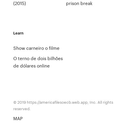
(2015)
prison break
Learn
Show carneiro o filme
O terno de dois bilhões
de dólares online
© 2019 https://americafilesoecb.web.app, Inc. All rights
reserved.
MAP