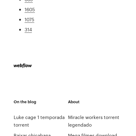
1605
1075
314
On the blog
About
Luke cage 1 temporada
Miracle workers torrent
torrent
legendado
Baixar chicabana
Mega filmes download